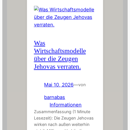
Was
Wirtschaftsmodelle
über die Zeugen
Jehovas verraten.
Mai 10, 2026
—
von
barnabas
in
Informationen
Zusammenfassung (1 Minute
Lesezeit): Die Zeugen Jehovas
wirken nach außen weiterhin