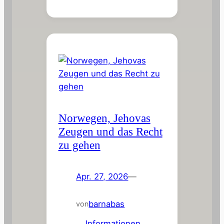
Norwegen, Jehovas
Zeugen und das Recht
zu gehen
Apr. 27, 2026
—
barnabas
von
in
Informationen