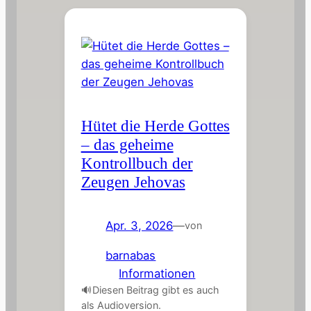
Hütet die Herde Gottes
– das geheime
Kontrollbuch der
Zeugen Jehovas
Apr. 3, 2026
—
von
barnabas
in
Informationen
🔊Diesen Beitrag gibt es auch
als Audioversion.