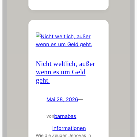
Nicht weltlich, außer
wenn es um Geld
geht.
Mai 28, 2026
—
barnabas
von
in
Informationen
Wie die Zeugen Jehovas in