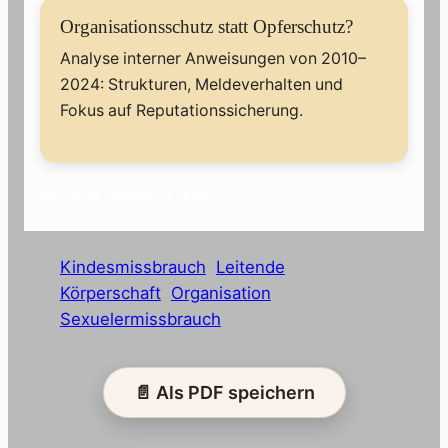
Organisationsschutz statt Opferschutz?
Analyse interner Anweisungen von 2010–
2024: Strukturen, Meldeverhalten und
Fokus auf Reputationssicherung.
Post Views:
1.004
Kindesmissbrauch
Leitende
Körperschaft
Organisation
Sexuelermissbrauch
📄 Als PDF speichern