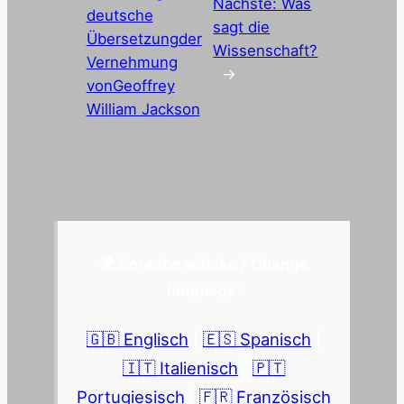
Nächste:
Was
deutsche
sagt die
Übersetzungder
Wissenschaft?
Vernehmung
→
vonGeoffrey
William Jackson
🌍 Sprache wählen / Change
language:
🇬🇧 Englisch
|
🇪🇸 Spanisch
|
🇮🇹 Italienisch
|
🇵🇹
Portugiesisch
|
🇫🇷 Französisch