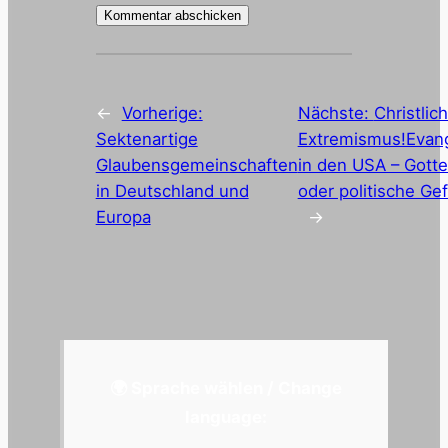
←
Vorherige:
Nächste:
Christlic
Sektenartige
Extremismus!Evang
Glaubensgemeinschaften
in den USA – Gotte
in Deutschland und
oder politische Ge
Europa
→
🌍 Sprache wählen / Change
language: