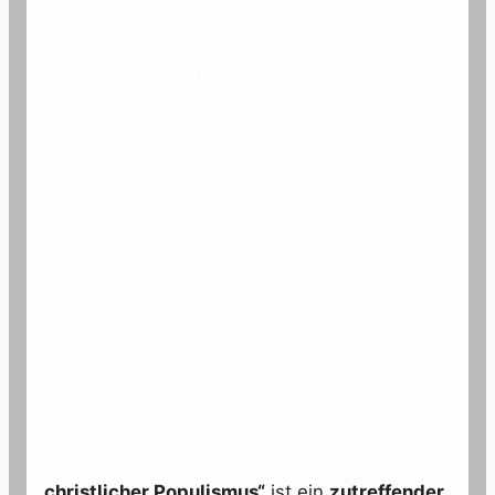
Unterstützung
Israels aus
Außenpolitik
endzeitlichen
Motiven
Leugnung oder
Relativierung –
Klimapolitik
die „Schöpfung
liegt in Gottes
Hand“
Verteidigung
als
Waffenrecht
„gottgegebene
s Recht“
christlicher Populismus“
ist ein
zutreffender