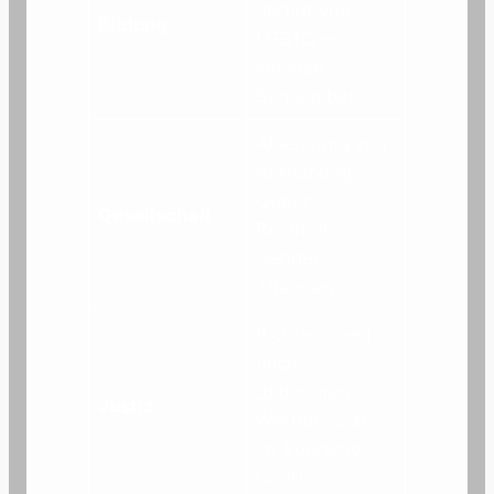
Verbot von
Bildung
LGBTQ+-
Inhalten,
Schulgebet
Ablehnung von
Abtreibung,
Queer-
Gesellschaft
Rechten,
Gender-
Theorien
Richter:innen
nach
„biblischen
Justiz
Werten“, z. B.
im Supreme
Court