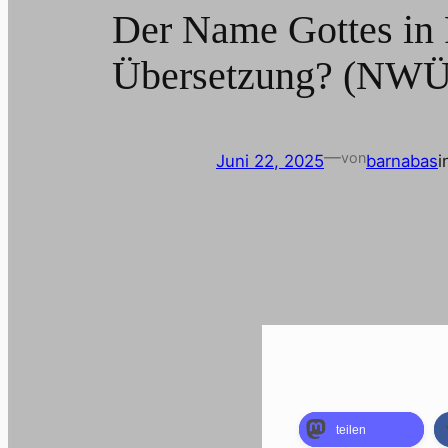
Der Name Gottes in 
Übersetzung? (NWÜ
—
von
Juni 22, 2025
barnabas
i
teilen