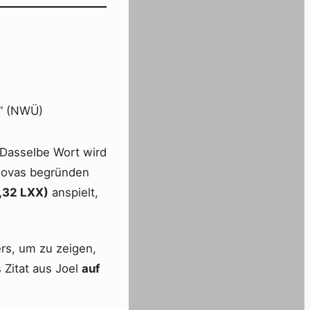
.“ (NWÜ)
 Dasselbe Wort wird
ehovas begründen
2,32 LXX)
anspielt,
ers, um zu zeigen,
s Zitat aus Joel
auf