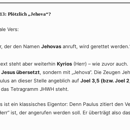
 13: Plötzlich „Jehova“?
ale Vers:
er, der den Namen
Jehovas
anruft, wird gerettet werden
text steht aber weiterhin
Kyrios
(Herr) – wie zuvor auch.
t Jesus übersetzt
, sondern mit „Jehova“. Die Zeugen J
ulus an dieser Stelle angeblich auf
Joel 3,5 (bzw. Joel 
 das Tetragramm JHWH steht.
 ist ein klassisches Eigentor: Denn Paulus zitiert den V
err“ ist, der angerufen werden soll. Er überträgt also da