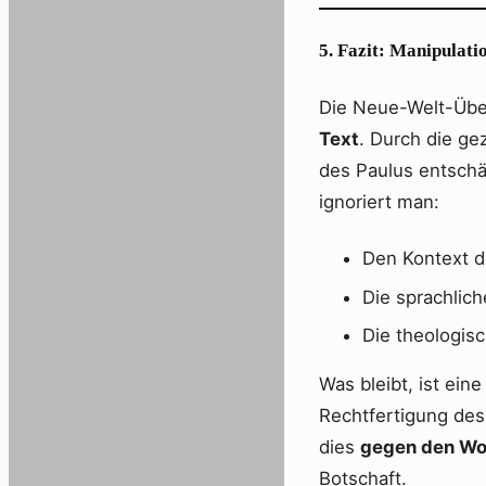
5. Fazit: Manipulati
Die Neue-Welt-Über
Text
. Durch die ge
des Paulus entschä
ignoriert man:
Den Kontext d
Die sprachlich
Die theologis
Was bleibt, ist ein
Rechtfertigung de
dies
gegen den Wor
Botschaft.