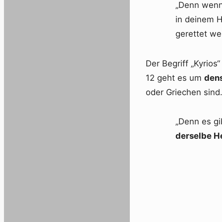
„Denn wenn
in deinem H
gerettet we
Der Begriff „Kyrios“
12 geht es um
den
oder Griechen sind
„Denn es gi
derselbe H