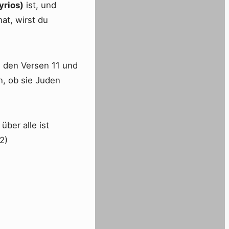
yrios)
ist, und
at, wirst du
 den Versen 11 und
n, ob sie Juden
ber alle ist
12)