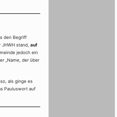
s den Begriff
ür JHWH stand,
auf
gemeinde jedoch ein
 der „Name, der über
so, als ginge es
as Pauluswort auf