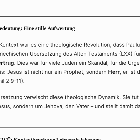
Bedeutung: Eine stille Aufwertung
 Kontext war es eine theologische Revolution, dass Paulu
 griechischen Übersetzung des Alten Testaments (LXX) f
ertrug
. Dies war für viele Juden ein Skandal, für die Ur
s: Jesus ist nicht nur ein Prophet, sondern
Herr
, er ist
il 2:9–11).
setzung verwischt diese theologische Dynamik. Sie tut 
Jesus, sondern um Jehova, den Vater – und stellt damit d
r NWÜ: Kontextbruch zur Lehrenabsicherung