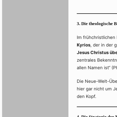
3. Die theologische 
Im frühchristlichen
Kyrios
, der in der
Jesus Christus üb
zentrales Bekenntni
allen Namen ist“ (Ph
Die Neue-Welt-Über
hier gar nicht um 
den Kopf.
4. Die Strategie de