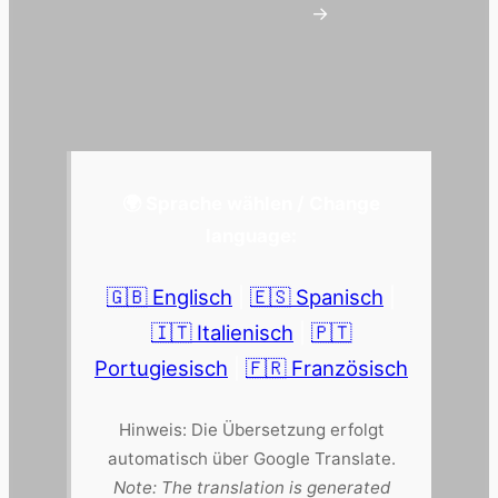
→
🌍 Sprache wählen / Change
language:
🇬🇧 Englisch
|
🇪🇸 Spanisch
|
🇮🇹 Italienisch
|
🇵🇹
Portugiesisch
|
🇫🇷 Französisch
Hinweis: Die Übersetzung erfolgt
automatisch über Google Translate.
Note: The translation is generated