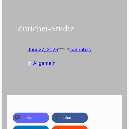
Züricher-Studie
—
von
Juni 27, 2025
barnabas
in
Allgemein
teilen
teilen