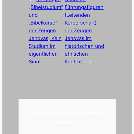
„Bibelstudium“
Führungsfiguren
und
(Leitenden
„Bibelkurse“
Körperschaft)
der Zeugen
der Zeugen
Jehovas, Kein
Jehovas im
Studium im
historischen und
eigentlichen
ethischen
Sinn!
Kontext.
→
🌍 Sprache wählen / Change
language: