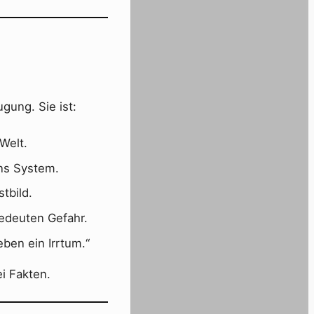
gung. Sie ist:
Welt.
ins System.
tbild.
 bedeuten Gefahr.
ben ein Irrtum.“
i Fakten.