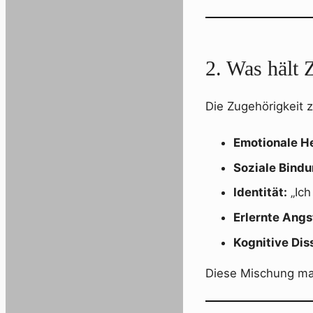
2. Was hält 
Die Zugehörigkeit z
Emotionale H
Soziale Bindu
Identität:
„Ich
Erlernte Angs
Kognitive Dis
Diese Mischung mach