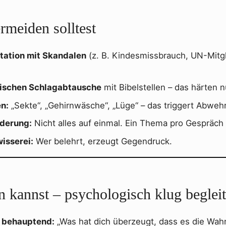
rmeiden solltest
tation mit Skandalen
(z. B. Kindesmissbrauch, UN-Mitg
gischen Schlagabtausche
mit Bibelstellen – das härten n
en:
„Sekte“, „Gehirnwäsche“, „Lüge“ – das triggert Abwehr
rderung:
Nicht alles auf einmal. Ein Thema pro Gespräch 
isserei:
Wer belehrt, erzeugt Gegendruck.
n kannst – psychologisch klug beglei
t behauptend:
„Was hat dich überzeugt, dass es die Wahrh