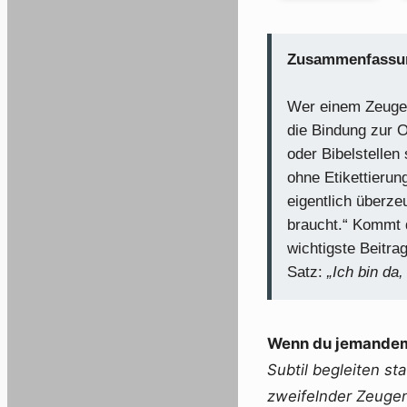
Zusammenfassung
Wer einem Zeugen 
die Bindung zur O
oder Bibelstellen
ohne Etikettierun
eigentlich überze
braucht.“ Kommt d
wichtigste Beitra
Satz:
„Ich bin da
Wenn du jemandem 
Subtil begleiten st
zweifelnder Zeuge