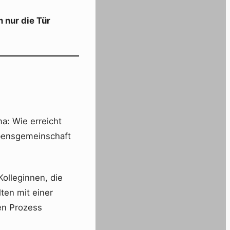
 nur die Tür
a: Wie erreicht
ubensgemeinschaft
Kolleginnen, die
ten mit einer
en Prozess