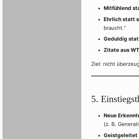
Mitfühlend sta
Ehrlich statt 
braucht.“
Geduldig stat
Zitate aus W
Ziel: nicht überz
5. Einstieg
Neue Erkenntn
(z. B. Generat
Geistgeleitet