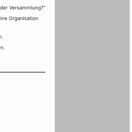
n der Versammlung?“
eine Organisation
n.
en.