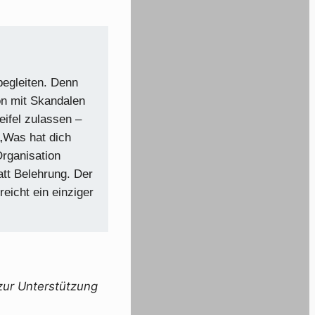
begleiten. Denn
ion mit Skandalen
eifel zulassen –
 „Was hat dich
Organisation
att Belehrung. Der
reicht ein einziger
 zur Unterstützung