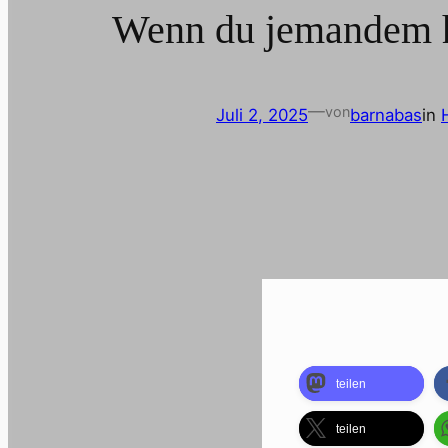
Wenn du jemandem he
—
von
Juli 2, 2025
barnabas
in
teilen
teilen