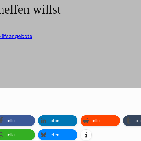
lfen willst
Hilfsangebote
teilen
teilen
teilen
teil
teilen
teilen