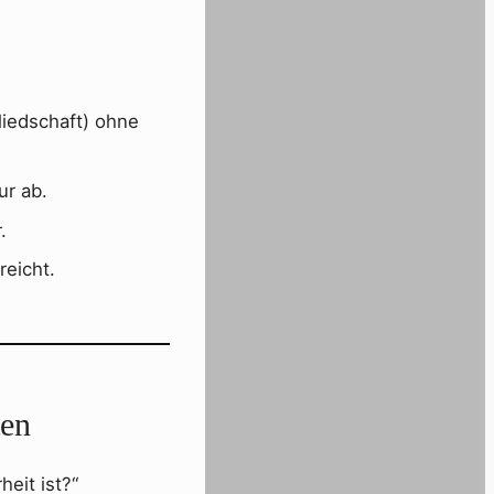
liedschaft) ohne
ur ab.
.
reicht.
ten
eit ist?“