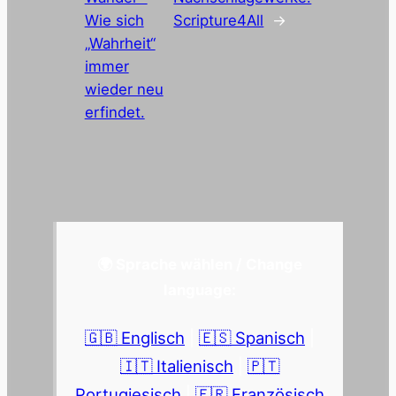
Wie sich
Scripture4All
→
„Wahrheit“
immer
wieder neu
erfindet.
🌍 Sprache wählen / Change
language:
🇬🇧 Englisch
|
🇪🇸 Spanisch
|
🇮🇹 Italienisch
|
🇵🇹
Portugiesisch
|
🇫🇷 Französisch