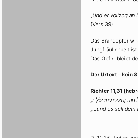
„Und er vollzog an 
(Vers 39)
Das Brandopfer wird
Jungfräulichkeit is
Das Opfer bleibt de
Der Urtext – kein 
Richter 11,31 (hebr
„…und es soll dem 
R. 11:35 Und es ges