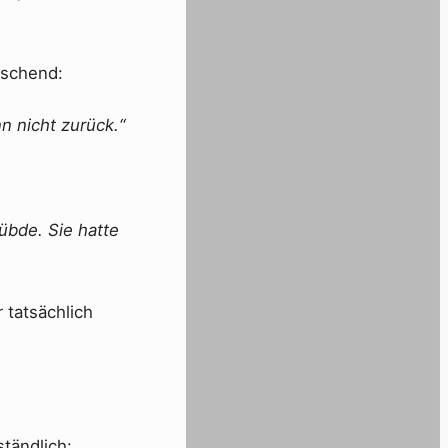
aschend:
n nicht zurück.“
übde. Sie hatte
 tatsächlich
ständlich: