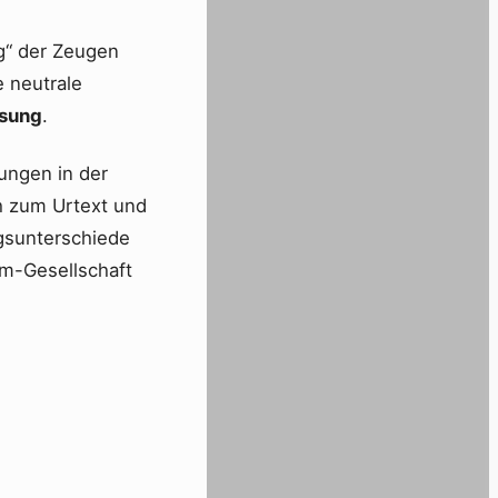
g“ der Zeugen
e neutrale
ssung
.
ungen in der
h zum Urtext und
ngsunterschiede
rm-Gesellschaft