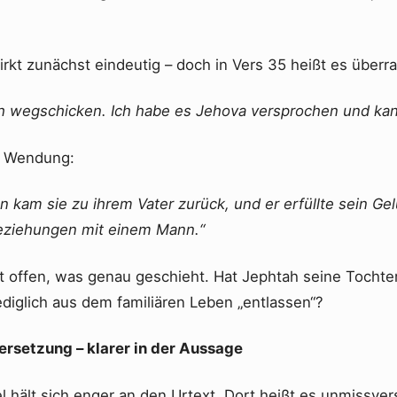
irkt zunächst eindeutig – doch in Vers 35 heißt es überr
ch wegschicken. Ich habe es Jehova versprochen und kan
e Wendung:
kam sie zu ihrem Vater zurück, und er erfüllte sein Gel
eziehungen mit einem Mann.“
t offen, was genau geschieht. Hat Jephtah seine Tochter
ediglich aus dem familiären Leben „entlassen“?
ersetzung – klarer in der Aussage
l hält sich enger an den Urtext. Dort heißt es unmissver