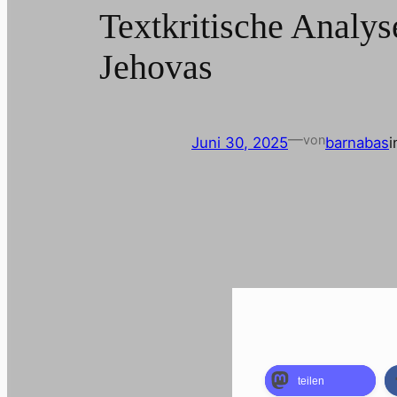
Textkritische Analy
Jehovas
—
von
Juni 30, 2025
barnabas
teilen