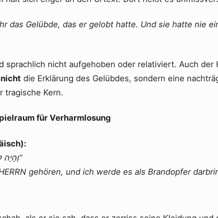
ihr das Gelübde, das er gelobt hatte. Und sie hatte nie e
 sprachlich nicht aufgehoben oder relativiert. Auch der 
t
nicht
die Erklärung des Gelübdes, sondern eine nachträ
r tragische Kern.
Spielraum für Verharmlosung
äisch):
„וְהָיָה לַיהוָה וְהַעֲלִיתִיהוּ עוֹלָה“
HERRN gehören, und ich werde es als Brandopfer darbri
chah, als er sie sah, dass er zerriss seine Kleidung und