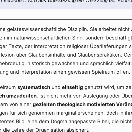
t verändert, wird aus Übersetzung ein Werkzeug der Kontrol
ine geisteswissenschaftliche Disziplin. Sie arbeitet nicht 
en im naturwissenschaftlichen Sinn, sondern beschäftigt
ger Texte, der Interpretation religiöser Überlieferungen 
lexion über Glaubensinhalte und Glaubenspraktiken. Ger
mehrdeutig, historisch gewachsen und sprachlich vielfältig
zung und Interpretation einen gewissen Spielraum offen.
ielraum
systematisch
und
einseitig
genutzt wird, um ze
sch umzudeuten
, ist nicht mehr von Auslegung oder Übe
ern von einer
gezielten theologisch motivierten Verä
n für sich genommen marginal erscheinen, doch in ihr
stentes Bild: eine dem Dogma angepasste Bibel, die nich
 die Lehre der Organisation absichert.