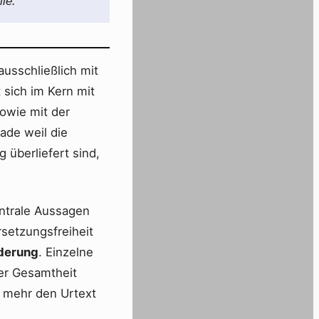
le.
ausschließlich mit
 sich im Kern mit
sowie mit der
ade weil die
 überliefert sind,
ntrale Aussagen
rsetzungsfreiheit
nderung
. Einzelne
er Gesamtheit
t mehr den Urtext