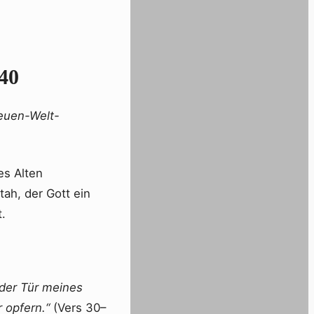
–40
Neuen-Welt-
es Alten
ah, der Gott ein
.
 der Tür meines
 opfern.“
(Vers 30–