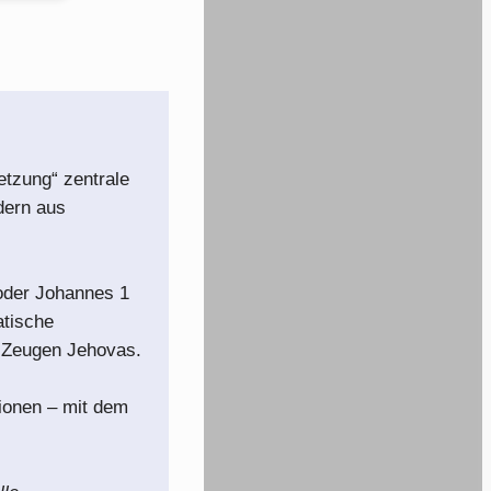
etzung“ zentrale
dern aus
 oder Johannes 1
atische
er Zeugen Jehovas.
ionen – mit dem