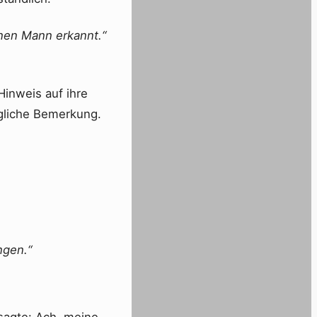
inen Mann erkannt.“
Hinweis auf ihre
gliche Bemerkung.
ngen.“
 sagte: Ach, meine