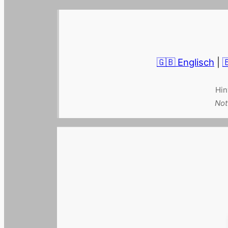
🇬🇧 Englisch
|

Hin
Not