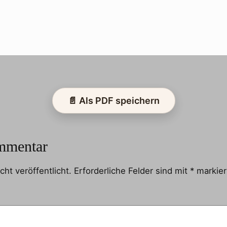
📄 Als PDF speichern
mmentar
ht veröffentlicht.
Erforderliche Felder sind mit
*
markier