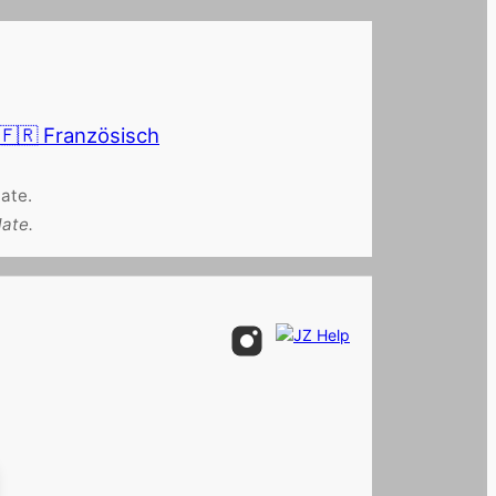
🇫🇷 Französisch
ate.
late.