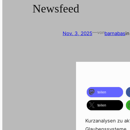
Newsfeed
—
von
Nov. 3, 2025
barnabas
i
teilen
teilen
Kurzanalysen zu ak
Glaubenssysteme.