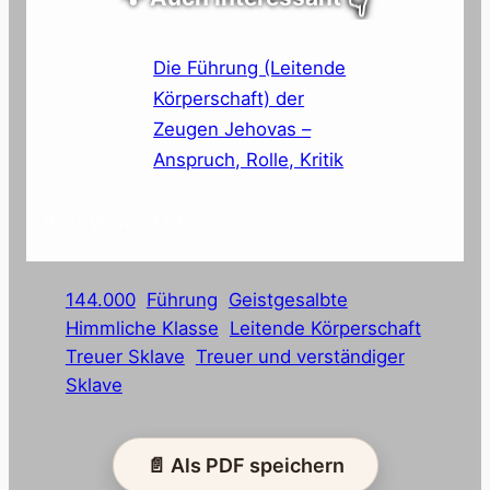
👇
Die Führung (Leitende
Körperschaft) der
Zeugen Jehovas –
Anspruch, Rolle, Kritik
Post Views:
1.015
144.000
Führung
Geistgesalbte
Himmliche Klasse
Leitende Körperschaft
Treuer Sklave
Treuer und verständiger
Sklave
📄 Als PDF speichern