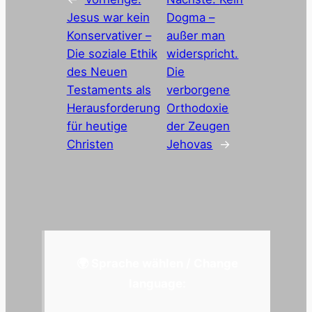
Jesus war kein
Dogma –
Konservativer –
außer man
Die soziale Ethik
widerspricht.
des Neuen
Die
Testaments als
verborgene
Herausforderung
Orthodoxie
für heutige
der Zeugen
Christen
Jehovas
→
🌍 Sprache wählen / Change
language: