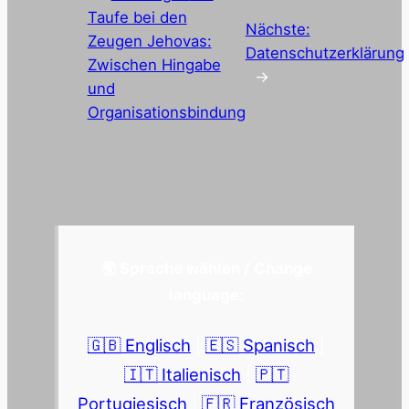
Taufe bei den
Nächste:
Zeugen Jehovas:
Datenschutzerklärung
Zwischen Hingabe
→
und
Organisationsbindung
🌍 Sprache wählen / Change
language:
🇬🇧 Englisch
|
🇪🇸 Spanisch
|
🇮🇹 Italienisch
|
🇵🇹
Portugiesisch
|
🇫🇷 Französisch